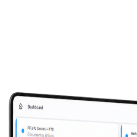
Uma plataforma, seis capacidades. Do onboarding ao envio ao
SISCOAF, sem perder trilha.
Ver a plataforma
Falar com o time
Background Check
Monitoramento contínuo
Gestão de riscos
Case & COAF
Trilhas auditáveis
Integrações & APIs